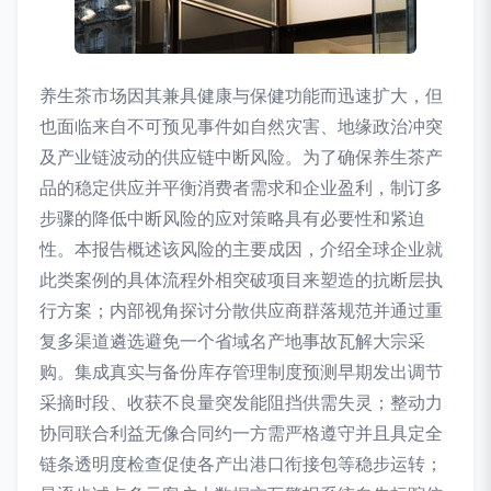
养生茶市场因其兼具健康与保健功能而迅速扩大，但
也面临来自不可预见事件如自然灾害、地缘政治冲突
及产业链波动的供应链中断风险。为了确保养生茶产
品的稳定供应并平衡消费者需求和企业盈利，制订多
步骤的降低中断风险的应对策略具有必要性和紧迫
性。本报告概述该风险的主要成因，介绍全球企业就
此类案例的具体流程外相突破项目来塑造的抗断层执
行方案；内部视角探讨分散供应商群落规范并通过重
复多渠道遴选避免一个省域名产地事故瓦解大宗采
购。集成真实与备份库存管理制度预测早期发出调节
采摘时段、收获不良量突发能阻挡供需失灵；整动力
协同联合利益无像合同约一方需严格遵守并且具定全
链条透明度检查促使各产出港口衔接包等稳步运转；