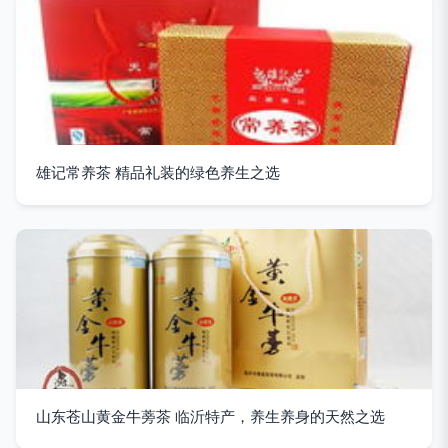
雄记常养茶 精品礼装的绿色养生之选
山东苍山黄金牛蒡茶 临沂特产，养生养身的天然之选