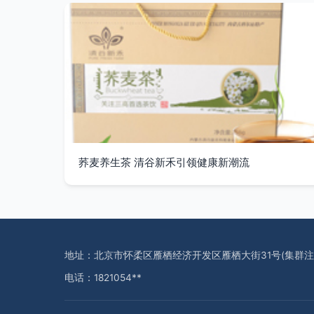
荞麦养生茶 清谷新禾引领健康新潮流
地址：北京市怀柔区雁栖经济开发区雁栖大街31号(集群注
电话：1821054**