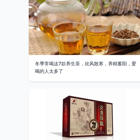
冬季常喝这7款养生茶，祛风散寒，养精蓄阳，爱
喝的人太多了