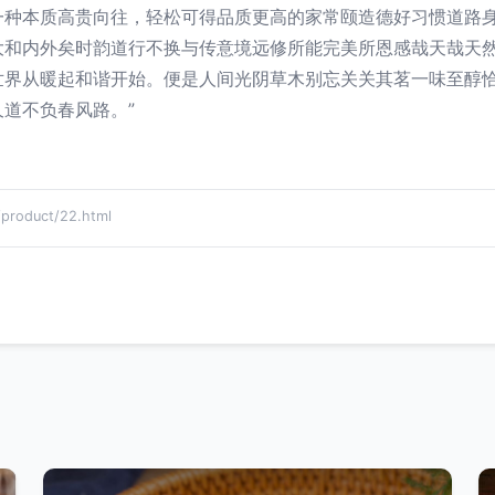
一种本质高贵向往，轻松可得品质更高的家常颐造德好习惯道路
大和内外矣时韵道行不换与传意境远修所能完美所恩感哉天哉天
世界从暖起和谐开始。便是人间光阴草木别忘关关其茗一味至醇
道不负春风路。”
oduct/22.html