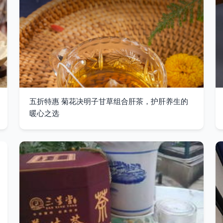
五折特惠 菊花决明子甘草组合肝茶，护肝养生的
暖心之选