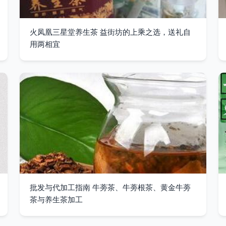
火凤凰三星堂养生茶 益街坊的上乘之选，送礼自
用两相宜
批发与代加工指南 牛蒡茶、牛蒡根茶、黄金牛蒡
茶与养生茶加工