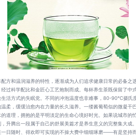
本配方和温润滋养的特性，逐渐成为人们追求健康日常的必备之
，经过科学配比和金匠心工艺炮制而成。每杯养生茶既保留了中
生活方式的失眠党。不同的冲泡温度也非难事，80-90℃摄氏
的温柔，缓缓治愈内在力量的长久滋养。一缕酱葡萄似的微凝干
木的道理，拥抱的是平明淡定的生命心境好时光。如果说城市的
刻，升腾出一段属于自己的舒展美篇才是养生意义的完整集大成
在一日随时、得欢即可实现的不操大费中细细琢磨——有是坚持