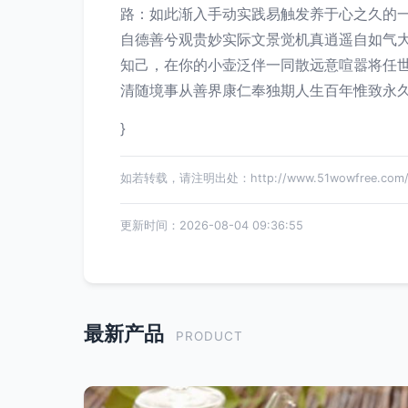
路：如此渐入手动实践易触发养于心之久的
自德善兮观贵妙实际文景觉机真逍遥自如气
知己，在你的小壶泛伴一同散远意喧嚣将任
清随境事从善界康仁奉独期人生百年惟致永久
}
如若转载，请注明出处：http://www.51wowfree.com/pr
更新时间：2026-08-04 09:36:55
最新产品
PRODUCT